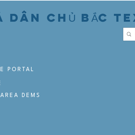
 DÂN CHỦ BẮC T
S
E PORTAL
E
 AREA DEMS