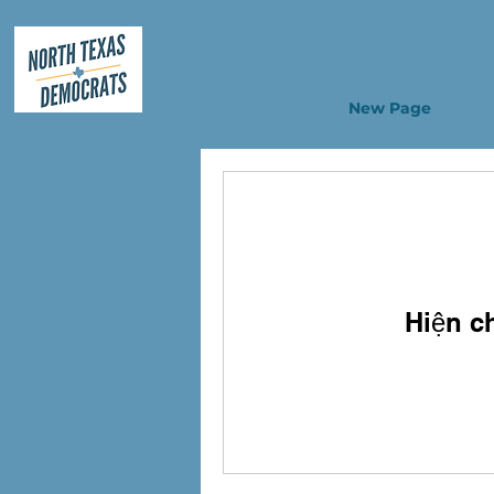
New Page
Hiện ch