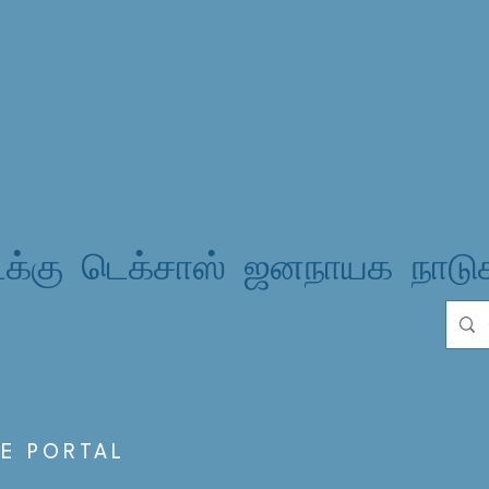
க்கு டெக்சாஸ் ஜனநாயக நாடு
S
E PORTAL